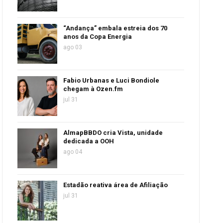
“Andança” embala estreia dos 70
anos da Copa Energia
ago 03
Fabio Urbanas e Luci Bondiole
chegam à Ozen.fm
jul 31
AlmapBBDO cria Vista, unidade
dedicada a OOH
ago 04
Estadão reativa área de Afiliação
jul 31