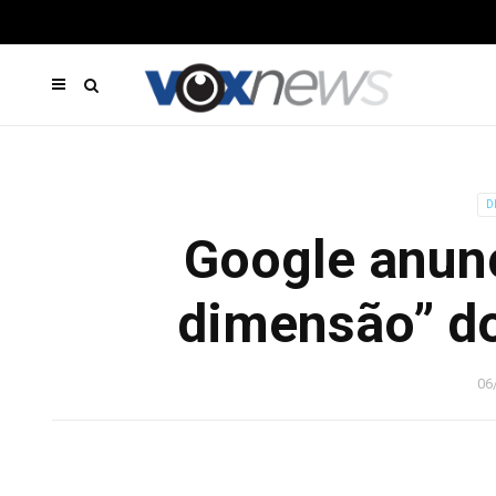
D
Google anunc
dimensão” d
06