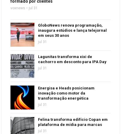
formado por clientes
voxnews
jul 31
GloboNews renova programação,
inaugura estúdios e lança telejornal
em seus 30 anos
jul 31
Lagunitas transforma xixi de
cachorro em desconto para IPA Day
jul 31
Energisa e Heads posicionam
inovação como motor da
transformação energética
jul 31
Felina transforma edifício Copan em
plataforma de mídia para marcas
jul 31