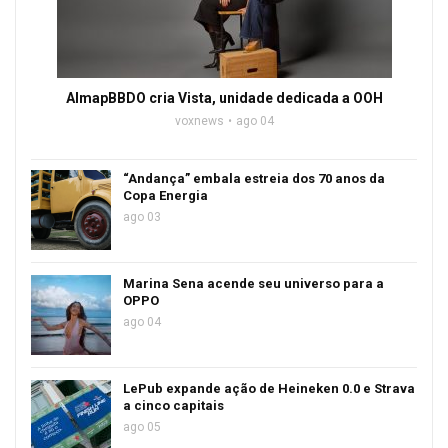
AlmapBBDO cria Vista, unidade dedicada a OOH
voxnews
ago 04
“Andança” embala estreia dos 70 anos da
Copa Energia
ago 03
Marina Sena acende seu universo para a
OPPO
ago 04
LePub expande ação de Heineken 0.0 e Strava
a cinco capitais
ago 05