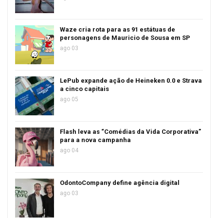
Waze cria rota para as 91 estátuas de
personagens de Mauricio de Sousa em SP
ago 03
LePub expande ação de Heineken 0.0 e Strava
a cinco capitais
ago 05
Flash leva as “Comédias da Vida Corporativa”
para a nova campanha
ago 04
OdontoCompany define agência digital
ago 03