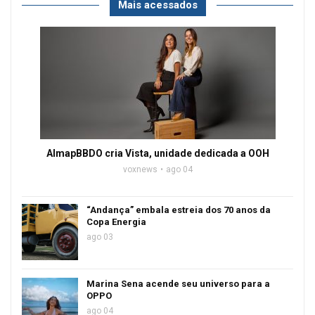
Mais acessados
AlmapBBDO cria Vista, unidade dedicada a OOH
voxnews
ago 04
“Andança” embala estreia dos 70 anos da
Copa Energia
ago 03
Marina Sena acende seu universo para a
OPPO
ago 04