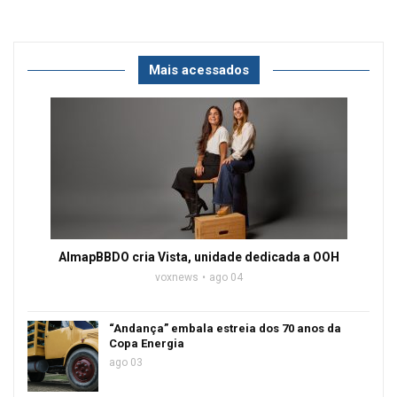
Mais acessados
AlmapBBDO cria Vista, unidade dedicada a OOH
voxnews
ago 04
“Andança” embala estreia dos 70 anos da
Copa Energia
ago 03