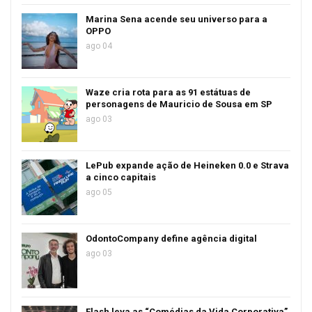
Marina Sena acende seu universo para a
OPPO
ago 04
Waze cria rota para as 91 estátuas de
personagens de Mauricio de Sousa em SP
ago 03
LePub expande ação de Heineken 0.0 e Strava
a cinco capitais
ago 05
OdontoCompany define agência digital
ago 03
Flash leva as “Comédias da Vida Corporativa”