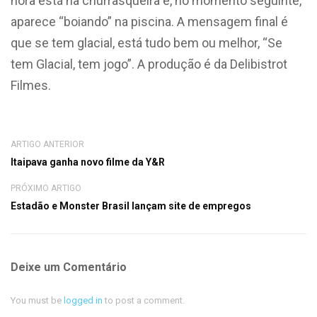
hora está na churrasqueira e, no momento seguinte,
aparece “boiando” na piscina. A mensagem final é
que se tem glacial, está tudo bem ou melhor, “Se
tem Glacial, tem jogo”. A produção é da Delibistrot
Filmes.
ARTIGO ANTERIOR
Itaipava ganha novo filme da Y&R
PRÓXIMO ARTIGO
Estadão e Monster Brasil lançam site de empregos
Deixe um Comentário
You must be
logged in
to post a comment.