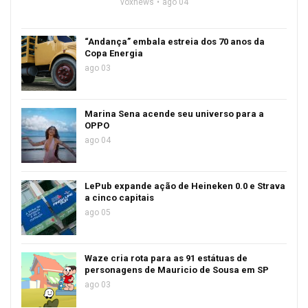
voxnews
ago 04
“Andança” embala estreia dos 70 anos da
Copa Energia
ago 03
Marina Sena acende seu universo para a
OPPO
ago 04
LePub expande ação de Heineken 0.0 e Strava
a cinco capitais
ago 05
Waze cria rota para as 91 estátuas de
personagens de Mauricio de Sousa em SP
ago 03