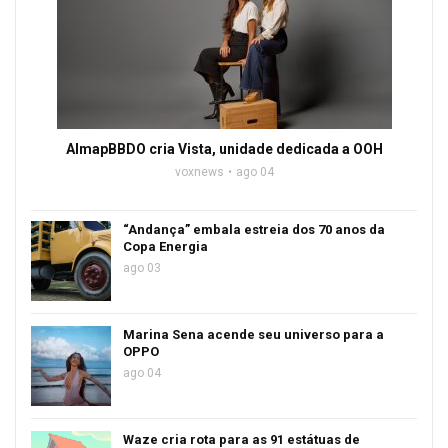
AlmapBBDO cria Vista, unidade dedicada a OOH
voxnews
ago 04
“Andança” embala estreia dos 70 anos da
Copa Energia
ago 03
Marina Sena acende seu universo para a
OPPO
ago 04
Waze cria rota para as 91 estátuas de