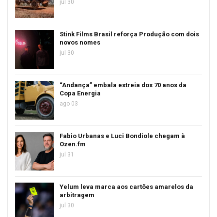
jul 30
Stink Films Brasil reforça Produção com dois
novos nomes
jul 30
“Andança” embala estreia dos 70 anos da
Copa Energia
ago 03
Fabio Urbanas e Luci Bondiole chegam à
Ozen.fm
jul 31
Yelum leva marca aos cartões amarelos da
arbitragem
jul 30