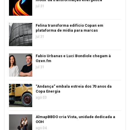
jul 31
Felina transforma edifício Copan em
plataforma de mídia para marcas
jul 31
Fabio Urbanas e Luci Bondiole chegam à
Ozen.fm
jul 31
“Andança” embala estreia dos 70 anos da
Copa Energia
ago 03
AlmapBBDO cria Vista, unidade dedicada a
OOH
ago 04