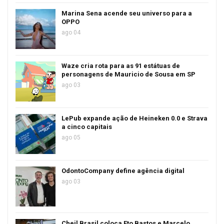
Marina Sena acende seu universo para a
OPPO
ago 04
Waze cria rota para as 91 estátuas de
personagens de Mauricio de Sousa em SP
ago 03
LePub expande ação de Heineken 0.0 e Strava
a cinco capitais
ago 05
OdontoCompany define agência digital
ago 03
Cheil Brasil coloca Eto Bastos e Marcelo