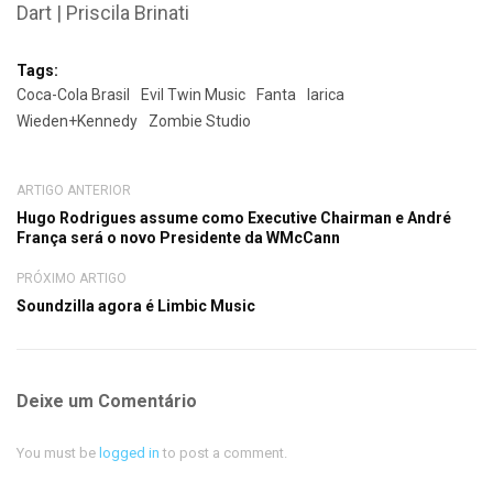
Dart | Priscila Brinati
Tags:
Coca-Cola Brasil
Evil Twin Music
Fanta
larica
Wieden+Kennedy
Zombie Studio
ARTIGO ANTERIOR
Hugo Rodrigues assume como Executive Chairman e André
França será o novo Presidente da WMcCann
PRÓXIMO ARTIGO
Soundzilla agora é Limbic Music
Deixe um Comentário
You must be
logged in
to post a comment.