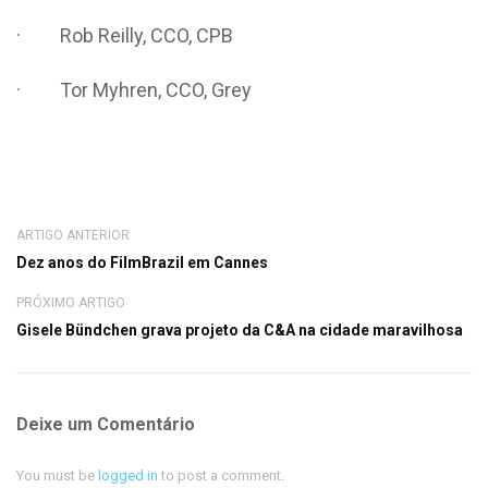
· Rob Reilly, CCO, CPB
· Tor Myhren, CCO, Grey
ARTIGO ANTERIOR
Dez anos do FilmBrazil em Cannes
PRÓXIMO ARTIGO
Gisele Bündchen grava projeto da C&A na cidade maravilhosa
Deixe um Comentário
You must be
logged in
to post a comment.