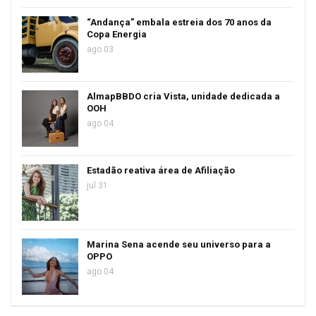
“Andança” embala estreia dos 70 anos da
Copa Energia
ago 03
AlmapBBDO cria Vista, unidade dedicada a
OOH
ago 04
Estadão reativa área de Afiliação
jul 31
Marina Sena acende seu universo para a
OPPO
ago 04