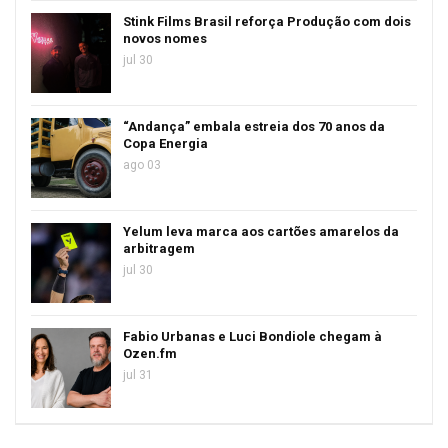
Stink Films Brasil reforça Produção com dois
novos nomes
jul 30
“Andança” embala estreia dos 70 anos da
Copa Energia
ago 03
Yelum leva marca aos cartões amarelos da
arbitragem
jul 30
Fabio Urbanas e Luci Bondiole chegam à
Ozen.fm
jul 31