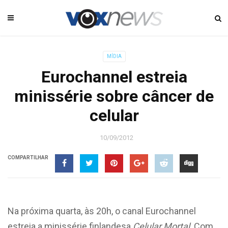
MÍDIA
Eurochannel estreia
minissérie sobre câncer de
celular
10/09/2012
COMPARTILHAR
Na próxima quarta, às 20h, o canal Eurochannel
estreia a minissérie finlandesa
Celular Mortal
. Com