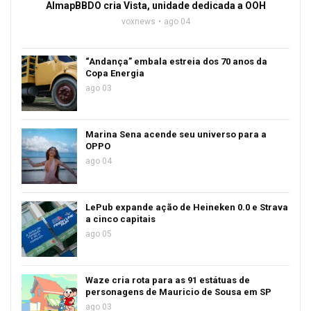
AlmapBBDO cria Vista, unidade dedicada a OOH
voxnews
ago 04
“Andança” embala estreia dos 70 anos da
Copa Energia
ago 03
Marina Sena acende seu universo para a
OPPO
ago 04
LePub expande ação de Heineken 0.0 e Strava
a cinco capitais
ago 05
Waze cria rota para as 91 estátuas de
personagens de Mauricio de Sousa em SP
ago 03