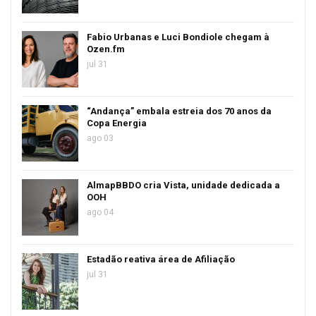
Fabio Urbanas e Luci Bondiole chegam à
Ozen.fm
jul 31
“Andança” embala estreia dos 70 anos da
Copa Energia
ago 03
AlmapBBDO cria Vista, unidade dedicada a
OOH
ago 04
Estadão reativa área de Afiliação
jul 31