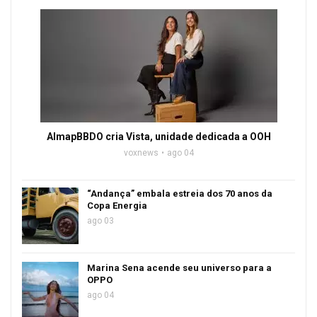
AlmapBBDO cria Vista, unidade dedicada a OOH
voxnews
ago 04
“Andança” embala estreia dos 70 anos da
Copa Energia
ago 03
Marina Sena acende seu universo para a
OPPO
ago 04