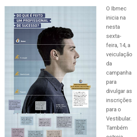
O Ibmec
inicia na
nesta
sexta-
feira, 14, a
veiculação
da
campanha
para
divulgar as
inscrições
para o
Vestibular.
Também
estreia