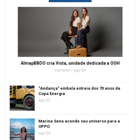
AlmapBBDO cria Vista, unidade dedicada a OOH
voxnews
ago 04
“Andança” embala estreia dos 70 anos da
Copa Energia
ago 03
Marina Sena acende seu universo para a
OPPO
ago 04