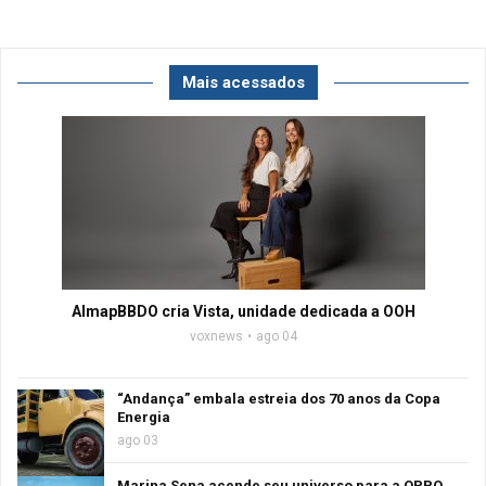
Mais acessados
AlmapBBDO cria Vista, unidade dedicada a OOH
voxnews
ago 04
“Andança” embala estreia dos 70 anos da Copa
Energia
ago 03
Marina Sena acende seu universo para a OPPO