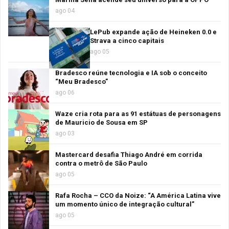
ago 04
LePub expande ação de Heineken 0.0 e
Strava a cinco capitais
ago 05
Bradesco reúne tecnologia e IA sob o conceito
“Meu Bradesco”
ago 06
Waze cria rota para as 91 estátuas de personagens
de Mauricio de Sousa em SP
ago 03
Mastercard desafia Thiago André em corrida
contra o metrô de São Paulo
ago 05
Rafa Rocha – CCO da Noize: “A América Latina vive
um momento único de integração cultural”
ago 05