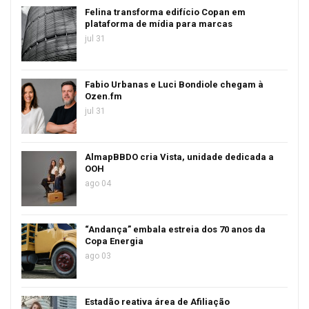
Felina transforma edifício Copan em
plataforma de mídia para marcas
jul 31
Fabio Urbanas e Luci Bondiole chegam à
Ozen.fm
jul 31
AlmapBBDO cria Vista, unidade dedicada a
OOH
ago 04
“Andança” embala estreia dos 70 anos da
Copa Energia
ago 03
Estadão reativa área de Afiliação