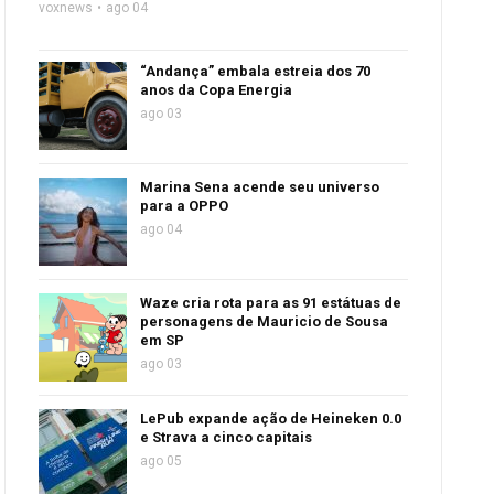
voxnews
ago 04
“Andança” embala estreia dos 70
anos da Copa Energia
ago 03
Marina Sena acende seu universo
para a OPPO
ago 04
Waze cria rota para as 91 estátuas de
personagens de Mauricio de Sousa
em SP
ago 03
LePub expande ação de Heineken 0.0
e Strava a cinco capitais
ago 05