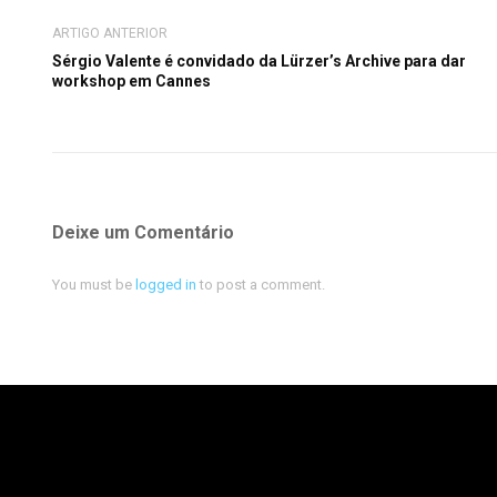
ARTIGO ANTERIOR
Sérgio Valente é convidado da Lürzer’s Archive para dar
workshop em Cannes
Deixe um Comentário
You must be
logged in
to post a comment.