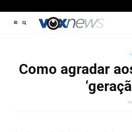
C
Como agradar ao
‘geraçã
18