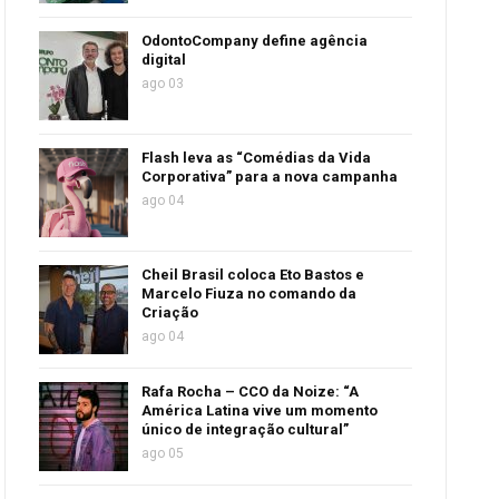
OdontoCompany define agência
digital
ago 03
Flash leva as “Comédias da Vida
Corporativa” para a nova campanha
ago 04
Cheil Brasil coloca Eto Bastos e
Marcelo Fiuza no comando da
Criação
ago 04
Rafa Rocha – CCO da Noize: “A
América Latina vive um momento
único de integração cultural”
ago 05