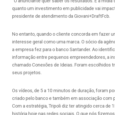
“O anunciante quer saber os resultados. E a mídia
quanto um investimento em publicidade vai impactar
presidente de atendimento da Giovani+DraftFcb.
No entanto, quando o cliente concorda em fazer u
interesse geral como uma marca. O sócio da agência 
a empresa fez para o banco Santander. Ao identifi
informação entre pequenos empreendedores, a inst
chamado Conexões de Ideias. Foram escolhidos tr
seus projetos.
Os vídeos, de 5 a 10 minutos de duração, foram po
criado pelo banco e também em associação com po
Com a estratégia, Tripoli diz ter atingido cerca d
história hoje nas redes sociais. O que nós fizemo