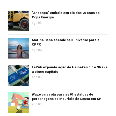
“Andança” embala estreia dos 70 anos da
Copa Energia
ago 03
Marina Sena acende seu universo para a
OPPO
ago 04
LePub expande ação de Heineken 0.0 e Strava
a cinco capitais
ago 05
Waze cria rota para as 91 estátuas de
personagens de Mauricio de Sousa em SP
ago 03