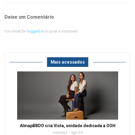
Deixe um Comentário
You must be
logged in
to post a comment.
Mais acessados
AlmapBBDO cria Vista, unidade dedicada a OOH
voxnews
ago 04