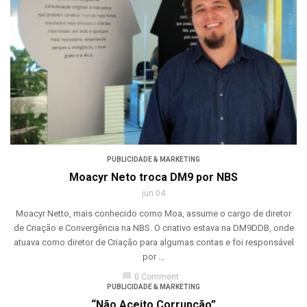
PUBLICIDADE & MARKETING
Moacyr Neto troca DM9 por NBS
jun 04
Moacyr Netto, mais conhecido como Moa, assume o cargo de diretor
de Criação e Convergência na NBS. O criativo estava na DM9DDB, onde
atuava como diretor de Criação para algumas contas e foi responsável
por ...
chat_bubble
0 Comment
PUBLICIDADE & MARKETING
“Não Aceito Corrupção”