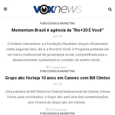
PUBLICIDADE & MARKETING
Momentum Brasil é agência da “Rio+20 E Você”
jun 04
O Instituto Humanitare e a Fundação Planetário lançam oficialmente
nesta segunda-feira, dia 4, a Rio+20 E Você. O Programa pretende ser
um marco institucional de governança social, compartilhada para o
desenvolvimento sustentável no contexto do evento oficial ...
chat_bubble
0 Comment
PUBLICIDADE & MARKETING
Grupo abc festeja 10 anos em Cannes com Bill Clinton
jun 04
Uma palestra de Bill Clinton no Festival Internacional de Cannes. Dessa
forma, para convidados, o Grupo abc será uma das comemorações
dos 10 anos do Grupo abc em Cannes.
chat_bubble
0 Comment
PUBLICIDADE & MARKETING