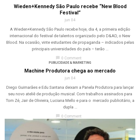
Wieden+Kennedy São Paulo recebe “New Blood
Festival”
jun 04
A Wieden+Kennedy São Paulo recebe hoje, dia 4, a primeira edição
internacional do festival de talentos organizado pelo D&AD, o New
Blood. Na ocasião, vinte estudantes de propaganda – indicados pelas
principais universidades do país – terão ...
chat_bubble
0 Comment
PUBLICIDADE & MARKETING
Machine Produtora chega ao mercado
jun 04
Diego Guimarães e Edu Santana deixam a Panela Produtora para lançar
seu novo ateliê de produção musical. Com trabalhos assinados para
Tom Zé, Jair de Olivieira, Luciana Mello e para o mercado publicitário, a
dupla ...
chat_bubble
0 Comment