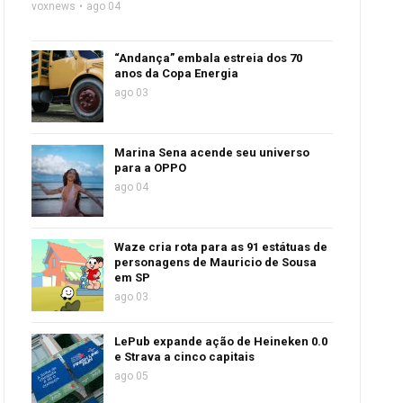
voxnews
ago 04
“Andança” embala estreia dos 70
anos da Copa Energia
ago 03
Marina Sena acende seu universo
para a OPPO
ago 04
Waze cria rota para as 91 estátuas de
personagens de Mauricio de Sousa
em SP
ago 03
LePub expande ação de Heineken 0.0
e Strava a cinco capitais
ago 05