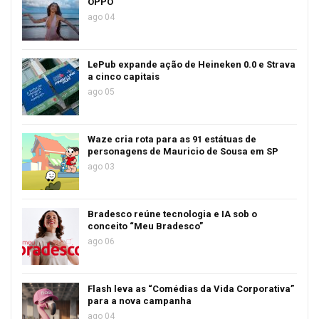
OPPO
ago 04
LePub expande ação de Heineken 0.0 e Strava
a cinco capitais
ago 05
Waze cria rota para as 91 estátuas de
personagens de Mauricio de Sousa em SP
ago 03
Bradesco reúne tecnologia e IA sob o
conceito “Meu Bradesco”
ago 06
Flash leva as “Comédias da Vida Corporativa”
para a nova campanha
ago 04