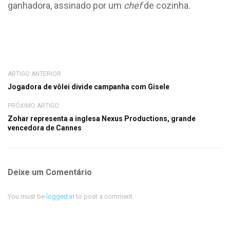
ganhadora, assinado por um
chef
de cozinha.
ARTIGO ANTERIOR
Jogadora de vôlei divide campanha com Gisele
PRÓXIMO ARTIGO
Zohar representa a inglesa Nexus Productions, grande
vencedora de Cannes
Deixe um Comentário
You must be
logged in
to post a comment.