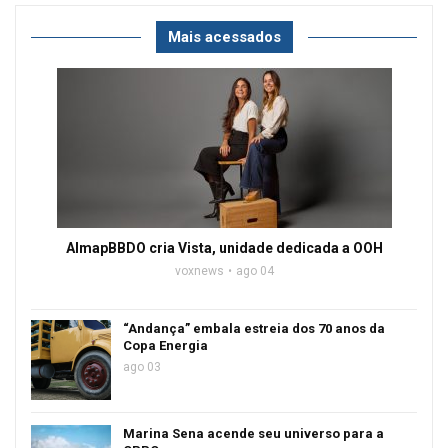
Mais acessados
AlmapBBDO cria Vista, unidade dedicada a OOH
voxnews
ago 04
“Andança” embala estreia dos 70 anos da
Copa Energia
ago 03
Marina Sena acende seu universo para a