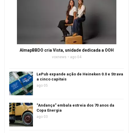
AlmapBBDO cria Vista, unidade dedicada a OOH
voxnews
ago 04
LePub expande ação de Heineken 0.0 e Strava
a cinco capitais
ago 05
“Andança” embala estreia dos 70 anos da
Copa Energia
ago 03