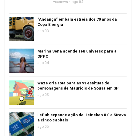
voxnews
ago 04
“Andança” embala estreia dos 70 anos da
Copa Energia
ago 03
Marina Sena acende seu universo para a
OPPO
ago 04
Waze cria rota para as 91 estátuas de
personagens de Mauricio de Sousa em SP
ago 03
LePub expande ação de Heineken 0.0 e Strava
a cinco capitais
ago 05