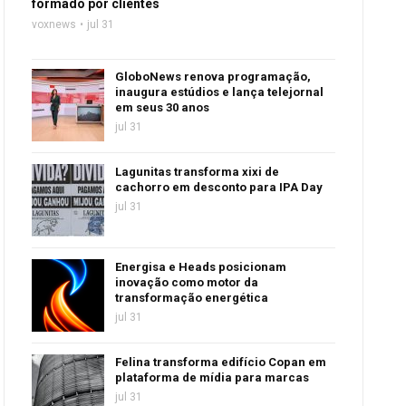
formado por clientes
voxnews
jul 31
GloboNews renova programação,
inaugura estúdios e lança telejornal
em seus 30 anos
jul 31
Lagunitas transforma xixi de
cachorro em desconto para IPA Day
jul 31
Energisa e Heads posicionam
inovação como motor da
transformação energética
jul 31
Felina transforma edifício Copan em
plataforma de mídia para marcas
jul 31