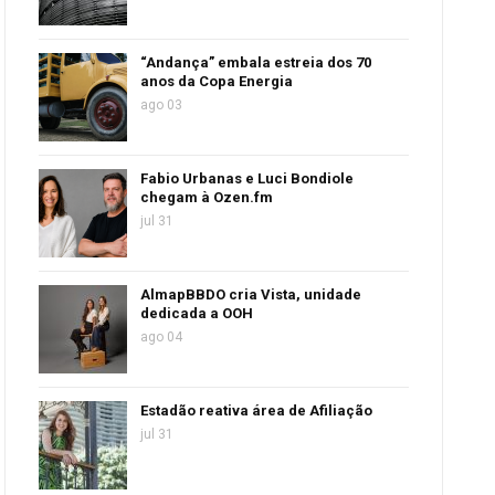
“Andança” embala estreia dos 70
anos da Copa Energia
ago 03
Fabio Urbanas e Luci Bondiole
chegam à Ozen.fm
jul 31
AlmapBBDO cria Vista, unidade
dedicada a OOH
ago 04
Estadão reativa área de Afiliação
jul 31