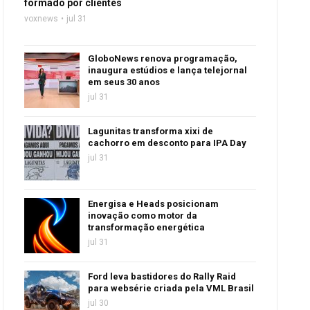
formado por clientes
voxnews
jul 31
GloboNews renova programação,
inaugura estúdios e lança telejornal
em seus 30 anos
jul 31
Lagunitas transforma xixi de
cachorro em desconto para IPA Day
jul 31
Energisa e Heads posicionam
inovação como motor da
transformação energética
jul 31
Ford leva bastidores do Rally Raid
para websérie criada pela VML Brasil
jul 30