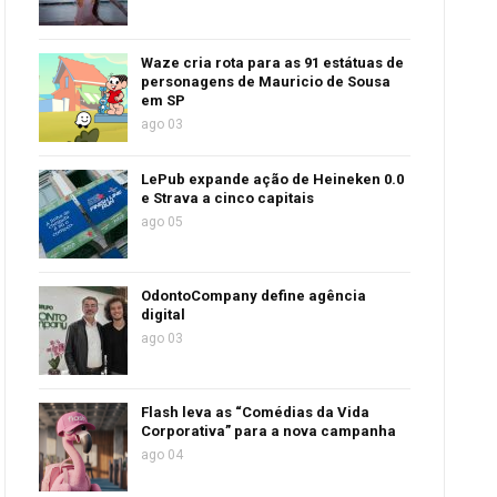
Waze cria rota para as 91 estátuas de
personagens de Mauricio de Sousa
em SP
ago 03
LePub expande ação de Heineken 0.0
e Strava a cinco capitais
ago 05
OdontoCompany define agência
digital
ago 03
Flash leva as “Comédias da Vida
Corporativa” para a nova campanha
ago 04