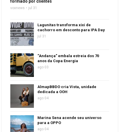
formado por clientes
voxnews
jul 31
Lagunitas transforma xixi de
cachorro em desconto para IPA Day
jul 31
“Andança” embala estreia dos 70
anos da Copa Energia
ago 03
AlmapBBDO cria Vista, unidade
dedicada a OOH
ago 04
Marina Sena acende seu universo
para a OPPO
ago 04