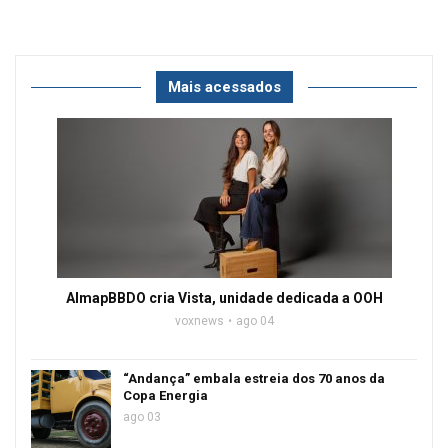
Mais acessados
AlmapBBDO cria Vista, unidade dedicada a OOH
voxnews
ago 04
“Andança” embala estreia dos 70 anos da
Copa Energia
ago 03