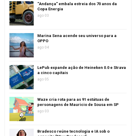
“Andança” embala estreia dos 70 anos da
Copa Energia
ago 03
Marina Sena acende seu universo para a
OPPO
ago 04
LePub expande ação de Heineken 0.0 e Strava
a cinco capitais
ago 05
Waze cria rota para as 91 estátuas de
personagens de Mauricio de Sousa em SP
ago 03
Bradesco reúne tecnologia e IA sob o