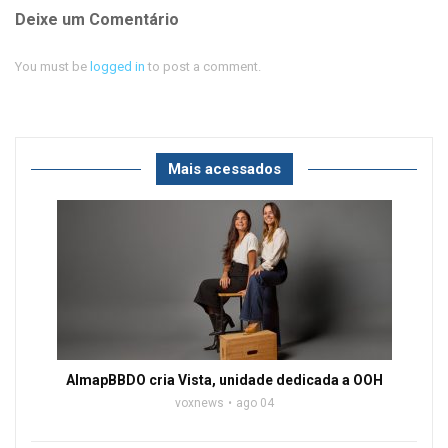
Deixe um Comentário
You must be
logged in
to post a comment.
Mais acessados
AlmapBBDO cria Vista, unidade dedicada a OOH
voxnews
ago 04