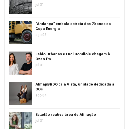
jul 31
“Andança” embala estreia dos 70 anos da
Copa Energia
ago 03
Fabio Urbanas e Luci Bondiole chegam à
Ozen.fm
jul 31
AlmapBBDO cria Vista, unidade dedicada a
OOH
ago 04
Estadão reativa área de Afiliação
jul 31