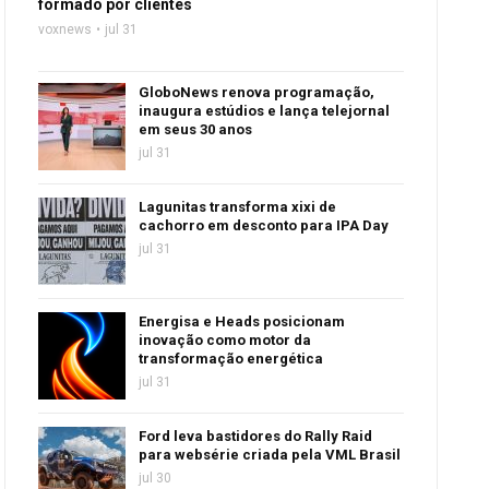
formado por clientes
voxnews
jul 31
GloboNews renova programação,
inaugura estúdios e lança telejornal
em seus 30 anos
jul 31
Lagunitas transforma xixi de
cachorro em desconto para IPA Day
jul 31
Energisa e Heads posicionam
inovação como motor da
transformação energética
jul 31
Ford leva bastidores do Rally Raid
para websérie criada pela VML Brasil
jul 30