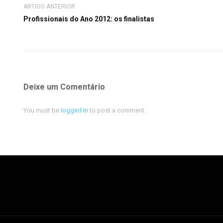
ARTIGO ANTERIOR
Profissionais do Ano 2012: os finalistas
Deixe um Comentário
You must be
logged in
to post a comment.