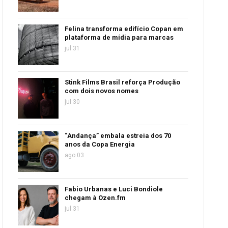
Felina transforma edifício Copan em
plataforma de mídia para marcas
jul 31
Stink Films Brasil reforça Produção
com dois novos nomes
jul 30
“Andança” embala estreia dos 70
anos da Copa Energia
ago 03
Fabio Urbanas e Luci Bondiole
chegam à Ozen.fm
jul 31