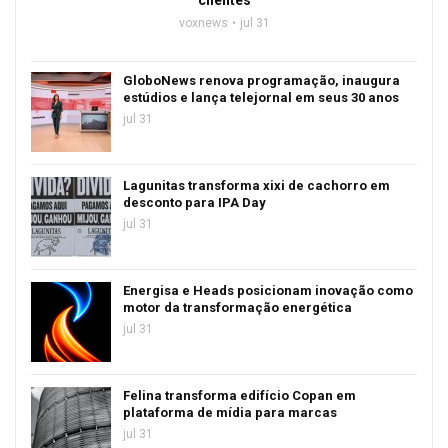
clientes
voxnews
jul 31
GloboNews renova programação, inaugura
estúdios e lança telejornal em seus 30 anos
jul 31
Lagunitas transforma xixi de cachorro em
desconto para IPA Day
jul 31
Energisa e Heads posicionam inovação como
motor da transformação energética
jul 31
Felina transforma edifício Copan em
plataforma de mídia para marcas
jul 31