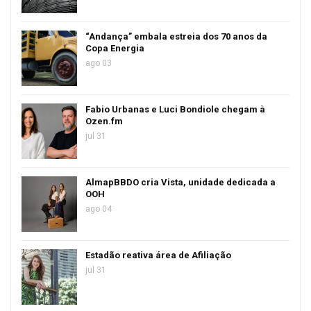
“Andança” embala estreia dos 70 anos da
Copa Energia
ago 03
Fabio Urbanas e Luci Bondiole chegam à
Ozen.fm
jul 31
AlmapBBDO cria Vista, unidade dedicada a
OOH
ago 04
Estadão reativa área de Afiliação
jul 31