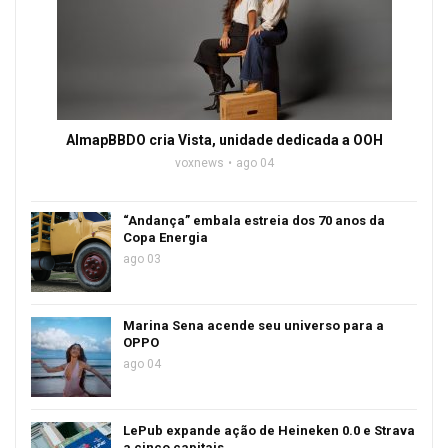
AlmapBBDO cria Vista, unidade dedicada a OOH
voxnews
ago 04
“Andança” embala estreia dos 70 anos da
Copa Energia
ago 03
Marina Sena acende seu universo para a
OPPO
ago 04
LePub expande ação de Heineken 0.0 e Strava
a cinco capitais