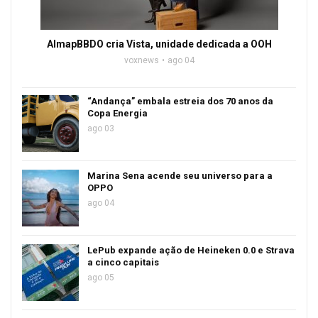
AlmapBBDO cria Vista, unidade dedicada a OOH
voxnews
ago 04
“Andança” embala estreia dos 70 anos da
Copa Energia
ago 03
Marina Sena acende seu universo para a
OPPO
ago 04
LePub expande ação de Heineken 0.0 e Strava
a cinco capitais
ago 05