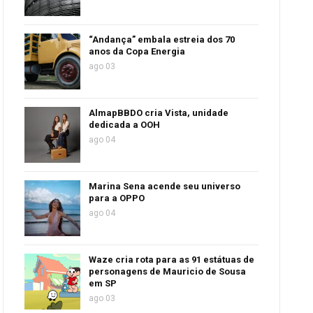
“Andança” embala estreia dos 70
anos da Copa Energia
ago 03
AlmapBBDO cria Vista, unidade
dedicada a OOH
ago 04
Marina Sena acende seu universo
para a OPPO
ago 04
Waze cria rota para as 91 estátuas de
personagens de Mauricio de Sousa
em SP
ago 03