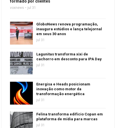
formado por clientes
voxnews
jul 31
GloboNews renova programação,
inaugura estúdios e lança telejornal
em seus 30 anos
jul 31
Lagunitas transforma xixi de
cachorro em desconto para IPA Day
jul 31
Energisa e Heads posicionam
inovação como motor da
transformação energética
jul 31
Felina transforma edifício Copan em
plataforma de mídia para marcas
jul 31