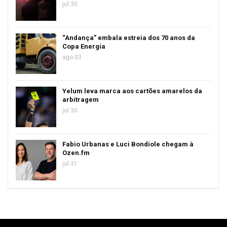
jul 30
“Andança” embala estreia dos 70 anos da
Copa Energia
ago 03
Yelum leva marca aos cartões amarelos da
arbitragem
jul 30
Fabio Urbanas e Luci Bondiole chegam à
Ozen.fm
jul 31