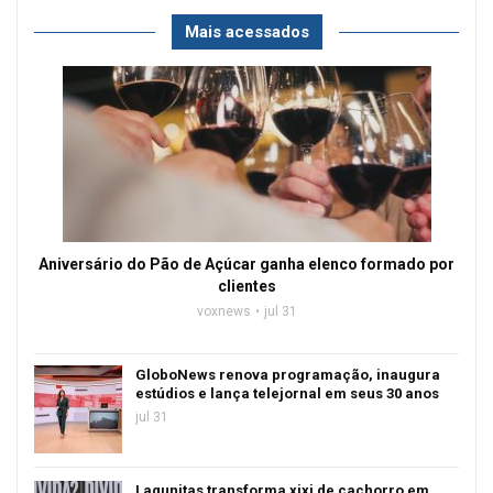
Mais acessados
Aniversário do Pão de Açúcar ganha elenco formado por
clientes
voxnews
jul 31
GloboNews renova programação, inaugura
estúdios e lança telejornal em seus 30 anos
jul 31
Lagunitas transforma xixi de cachorro em