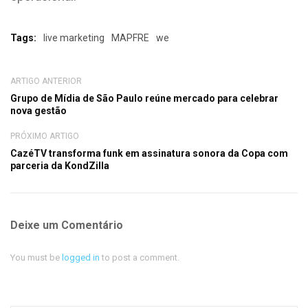
Tags:
live marketing
MAPFRE
we
ARTIGO ANTERIOR
Grupo de Mídia de São Paulo reúne mercado para celebrar
nova gestão
PRÓXIMO ARTIGO
CazéTV transforma funk em assinatura sonora da Copa com
parceria da KondZilla
Deixe um Comentário
You must be
logged in
to post a comment.