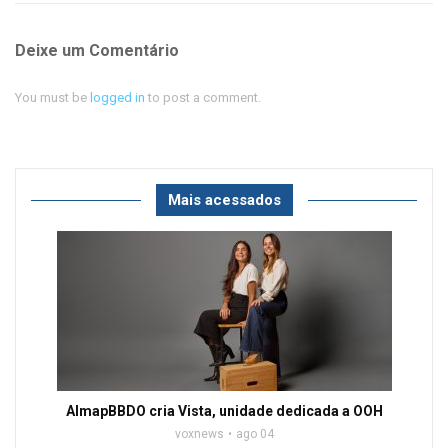
Deixe um Comentário
You must be
logged in
to post a comment.
Mais acessados
AlmapBBDO cria Vista, unidade dedicada a OOH
voxnews
ago 04