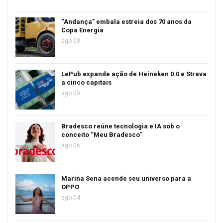
“Andança” embala estreia dos 70 anos da
Copa Energia
ago 03
LePub expande ação de Heineken 0.0 e Strava
a cinco capitais
ago 05
Bradesco reúne tecnologia e IA sob o
conceito “Meu Bradesco”
ago 06
Marina Sena acende seu universo para a
OPPO
ago 04