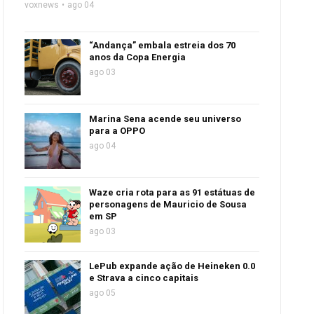
voxnews
ago 04
“Andança” embala estreia dos 70
anos da Copa Energia
ago 03
Marina Sena acende seu universo
para a OPPO
ago 04
Waze cria rota para as 91 estátuas de
personagens de Mauricio de Sousa
em SP
ago 03
LePub expande ação de Heineken 0.0
e Strava a cinco capitais
ago 05