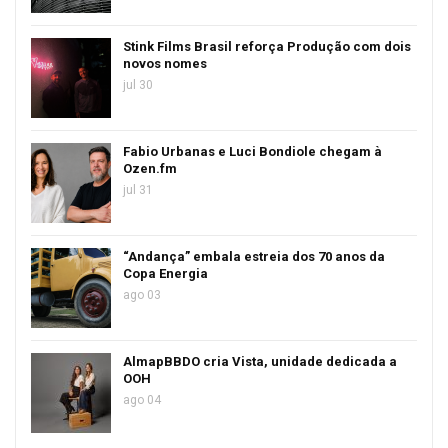
Stink Films Brasil reforça Produção com dois
novos nomes
jul 30
Fabio Urbanas e Luci Bondiole chegam à
Ozen.fm
jul 31
“Andança” embala estreia dos 70 anos da
Copa Energia
ago 03
AlmapBBDO cria Vista, unidade dedicada a
OOH
ago 04