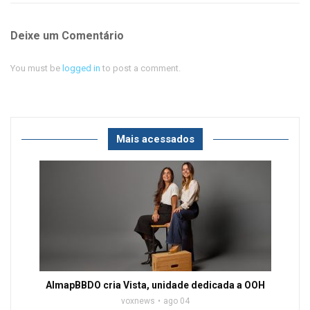
Deixe um Comentário
You must be
logged in
to post a comment.
Mais acessados
AlmapBBDO cria Vista, unidade dedicada a OOH
voxnews
ago 04