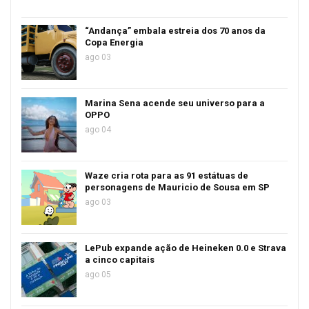
“Andança” embala estreia dos 70 anos da
Copa Energia
ago 03
Marina Sena acende seu universo para a
OPPO
ago 04
Waze cria rota para as 91 estátuas de
personagens de Mauricio de Sousa em SP
ago 03
LePub expande ação de Heineken 0.0 e Strava
a cinco capitais
ago 05