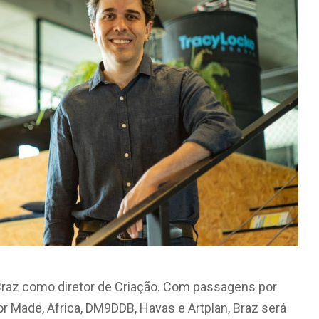
Braz como diretor de Criação. Com passagens por
or Made, Africa, DM9DDB, Havas e Artplan, Braz será