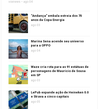
voxnews
ago 04
“Andança” embala estreia dos 70
anos da Copa Energia
ago 03
Marina Sena acende seu universo
para a OPPO
ago 04
Waze cria rota para as 91 estátuas de
personagens de Mauricio de Sousa
em SP
ago 03
LePub expande ação de Heineken 0.0
e Strava a cinco capitais
ago 05