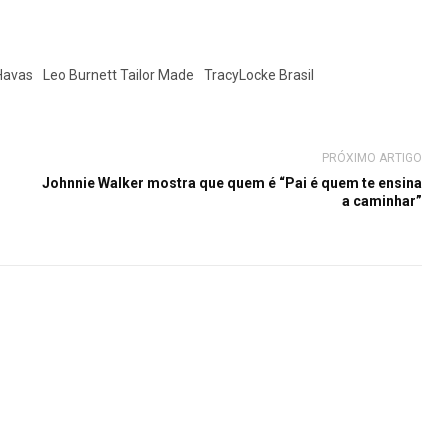
Havas
Leo Burnett Tailor Made
TracyLocke Brasil
PRÓXIMO ARTIGO
Johnnie Walker mostra que quem é “Pai é quem te ensina
a caminhar”