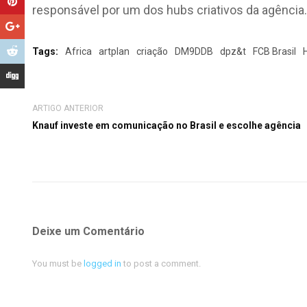
responsável por um dos hubs criativos da agência.
Tags:
Africa
artplan
criação
DM9DDB
dpz&t
FCB Brasil
ARTIGO ANTERIOR
Knauf investe em comunicação no Brasil e escolhe agência
Deixe um Comentário
You must be
logged in
to post a comment.