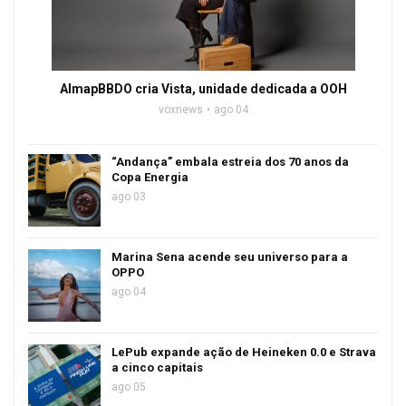
AlmapBBDO cria Vista, unidade dedicada a OOH
voxnews
ago 04
“Andança” embala estreia dos 70 anos da
Copa Energia
ago 03
Marina Sena acende seu universo para a
OPPO
ago 04
LePub expande ação de Heineken 0.0 e Strava
a cinco capitais
ago 05