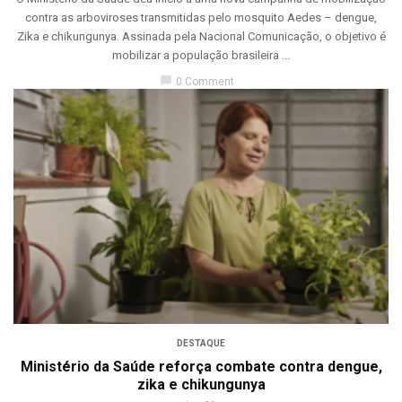
contra as arboviroses transmitidas pelo mosquito Aedes – dengue,
Zika e chikungunya. Assinada pela Nacional Comunicação, o objetivo é
mobilizar a população brasileira ...
chat_bubble
0 Comment
DESTAQUE
Ministério da Saúde reforça combate contra dengue,
zika e chikungunya