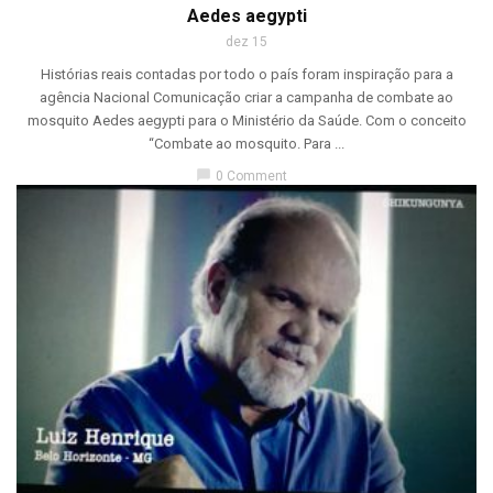
Aedes aegypti
dez 15
Histórias reais contadas por todo o país foram inspiração para a
agência Nacional Comunicação criar a campanha de combate ao
mosquito Aedes aegypti para o Ministério da Saúde. Com o conceito
“Combate ao mosquito. Para ...
chat_bubble
0 Comment