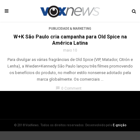
PUBLICIDADE & MARKETING
W+K São Paulo cria campanha para Old Spice na
América Latina
maio 10
Para divulgar as várias fragrâncias de Old Spice (VIP, Matador, Citrón e
Lenha), a Wieden+Kennedy São Paulo lançou três filmes promovendo
os benefícios do produto, no melhor estilo nonsense adotado pela
marca globalmente. Os comerciais ...
chat_bubble
0 Comment
© 2018 VoxNews. Todos os direitos reservados. Desenvolvido pela
E-gnição