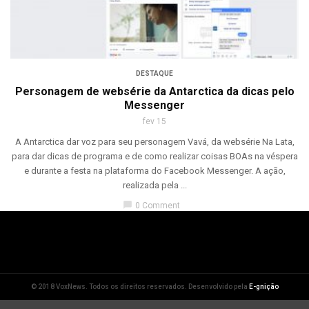
DESTAQUE
Personagem de websérie da Antarctica da dicas pelo
Messenger
fev 15
A Antarctica dar voz para seu personagem Vavá, da websérie Na Lata,
para dar dicas de programa e de como realizar coisas BOAs na véspera
e durante a festa na plataforma do Facebook Messenger. A ação,
realizada pela ...
chat_bubble
0 Comment
© 2018 VoxNews. Todos os direitos reservados. Desenvolvido pela
E-gnição