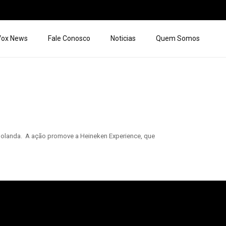
 Vox News
Fale Conosco
Noticias
Quem Somos
 Holanda. A ação promove a Heineken Experience, que