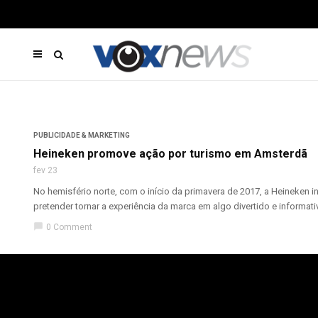
PUBLICIDADE & MARKETING
Heineken promove ação por turismo em Amsterdã
fev 23
No hemisfério norte, com o início da primavera de 2017, a Heineke
pretender tornar a experiência da marca em algo divertido e informativo
chat_bubble
0 Comment