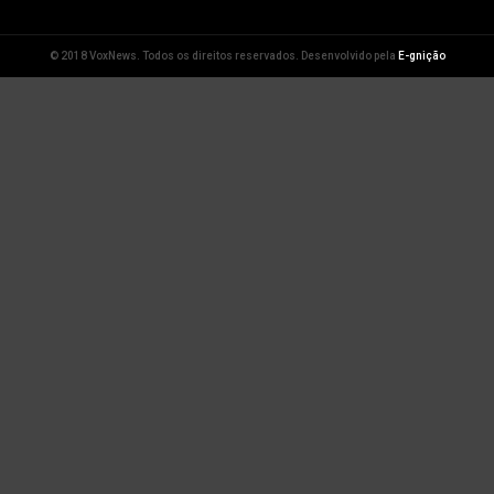
© 2018 VoxNews. Todos os direitos reservados. Desenvolvido pela
E-gnição