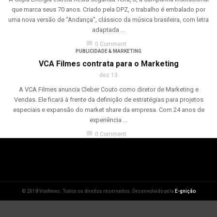
que marca seus 70 anos. Criado pela DPZ, o trabalho é embalado por
uma nova versão de “Andança”, clássico da música brasileira, com letra
adaptada ...
chat_bubble
0 Comment
PUBLICIDADE & MARKETING
VCA Filmes contrata para o Marketing
dez 13
A VCA Filmes anuncia Cleber Couto como diretor de Marketing e
Vendas. Ele ficará à frente da definição de estratégias para projetos
especiais e expansão do market share da empresa. Com 24 anos de
experiência ...
chat_bubble
0 Comment
© 2018 VoxNews. Todos os direitos reservados. Desenvolvido pela
E-gnição