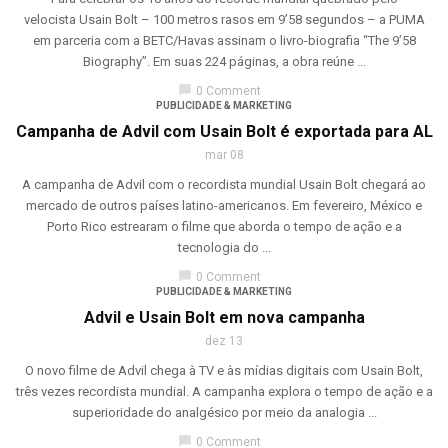
velocista Usain Bolt – 100 metros rasos em 9’58 segundos – a PUMA
em parceria com a BETC/Havas assinam o livro-biografia “The 9’58
Biography”. Em suas 224 páginas, a obra reúne ...
chat_bubble
0 Comment
PUBLICIDADE & MARKETING
Campanha de Advil com Usain Bolt é exportada para AL
mar 08
A campanha de Advil com o recordista mundial Usain Bolt chegará ao
mercado de outros países latino-americanos. Em fevereiro, México e
Porto Rico estrearam o filme que aborda o tempo de ação e a
tecnologia do ...
chat_bubble
0 Comment
PUBLICIDADE & MARKETING
Advil e Usain Bolt em nova campanha
dez 13
O novo filme de Advil chega à TV e às mídias digitais com Usain Bolt,
três vezes recordista mundial. A campanha explora o tempo de ação e a
superioridade do analgésico por meio da analogia ...
chat_bubble
0 Comment