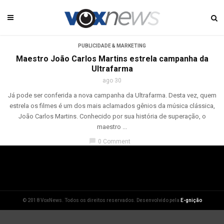
PUBLICIDADE & MARKETING
Maestro João Carlos Martins estrela campanha da
Ultrafarma
ago 30
Já pode ser conferida a nova campanha da Ultrafarma. Desta vez, quem
estrela os filmes é um dos mais aclamados gênios da música clássica,
João Carlos Martins. Conhecido por sua história de superação, o
maestro ...
chat_bubble
0 Comment
© 2018 VoxNews. Todos os direitos reservados. Desenvolvido pela
E-gnição